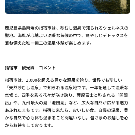
鹿児島県最南端の指宿市は、砂むし温泉で知られるウェルネスの
聖地。海風が心地よい温暖な気候の中で、癒やしとデトックスを
兼ね備えた唯一無二の温泉体験が楽しめます。
指宿市 観光課 コメント
指宿市は、1,000を超える豊かな源泉を誇り、世界でも珍しい
「天然砂むし温泉」で知られる温泉地です。一年を通して温暖な
気候で、四季を彩る花々が咲き誇り、薩摩富士と称される「開聞
岳」や、九州最大の湖「池田湖」など、広大な自然が広がる魅力
あふれたまちです。指宿に来たら、おいしい食、自慢の温泉、豊
かな自然で心も体も温まること間違いなし。皆さまのお越しを心
からお待ちしております。