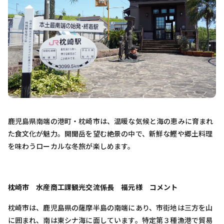
鹿児島県南端の港町・枕崎市は、温暖な気候と海の恵みに育まれ
た食文化が魅力。開聞岳を望む絶景の中で、新鮮な鰹や郷土料理
を味わうローカルな冬旅が楽しめます。
枕崎市 水産商工課観光交流係長 福元様 コメント
枕崎市は、鹿児島県の薩摩半島の南端にあり、市街地は三方を山
に囲まれ、南は東シナ海に面しています。特定第３種漁港で貿易