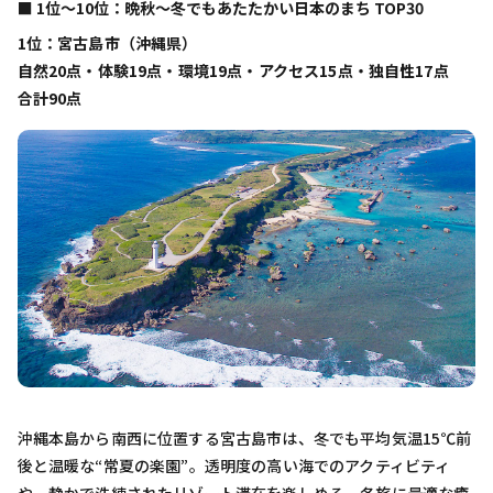
■ 1位〜10位：晩秋〜冬でもあたたかい日本のまち TOP30
1位：宮古島市（沖縄県）
自然20点・体験19点・環境19点・アクセス15点・独自性17点
合計90点
沖縄本島から南西に位置する宮古島市は、冬でも平均気温15℃前
後と温暖な“常夏の楽園”。透明度の高い海でのアクティビティ