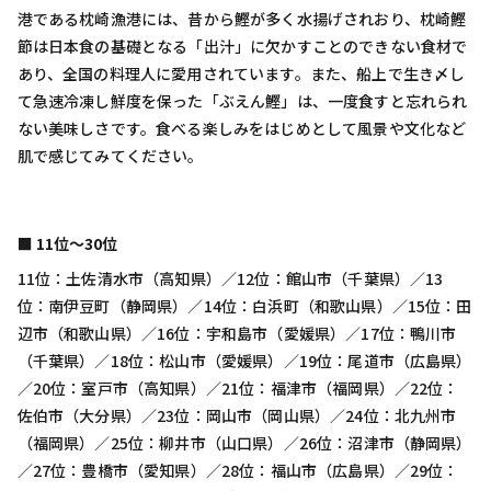
港である枕崎漁港には、昔から鰹が多く水揚げされおり、枕崎鰹
節は日本食の基礎となる「出汁」に欠かすことのできない食材で
あり、全国の料理人に愛用されています。また、船上で生き〆し
て急速冷凍し鮮度を保った「ぶえん鰹」は、一度食すと忘れられ
ない美味しさです。食べる楽しみをはじめとして風景や文化など
肌で感じてみてください。
■ 11位〜30位
11位：土佐清水市（高知県）／12位：館山市（千葉県）／13
位：南伊豆町（静岡県）／14位：白浜町（和歌山県）／15位：田
辺市（和歌山県）／16位：宇和島市（愛媛県）／17位：鴨川市
（千葉県）／18位：松山市（愛媛県）／19位：尾道市（広島県）
／20位：室戸市（高知県）／21位：福津市（福岡県）／22位：
佐伯市（大分県）／23位：岡山市（岡山県）／24位：北九州市
（福岡県）／25位：柳井市（山口県）／26位：沼津市（静岡県）
／27位：豊橋市（愛知県）／28位：福山市（広島県）／29位：