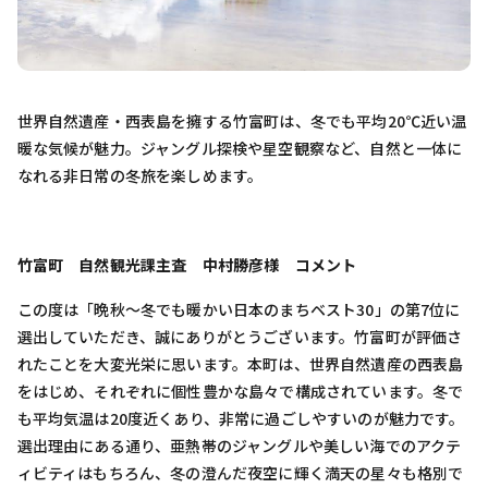
世界自然遺産・西表島を擁する竹富町は、冬でも平均20℃近い温
暖な気候が魅力。ジャングル探検や星空観察など、自然と一体に
なれる非日常の冬旅を楽しめます。
竹富町 自然観光課主査 中村勝彦様 コメント
この度は「晩秋〜冬でも暖かい日本のまちベスト30」の第7位に
選出していただき、誠にありがとうございます。竹富町が評価さ
れたことを大変光栄に思います。本町は、世界自然遺産の西表島
をはじめ、それぞれに個性豊かな島々で構成されています。冬で
も平均気温は20度近くあり、非常に過ごしやすいのが魅力です。
選出理由にある通り、亜熱帯のジャングルや美しい海でのアクテ
ィビティはもちろん、冬の澄んだ夜空に輝く満天の星々も格別で