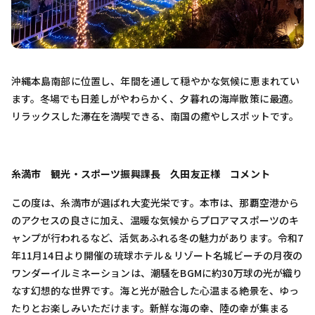
沖縄本島南部に位置し、年間を通して穏やかな気候に恵まれてい
ます。冬場でも日差しがやわらかく、夕暮れの海岸散策に最適。
リラックスした滞在を満喫できる、南国の癒やしスポットです。
糸満市 観光・スポーツ振興課長 久田友正様 コメント
この度は、糸満市が選ばれ大変光栄です。本市は、那覇空港から
のアクセスの良さに加え、温暖な気候からプロアマスポーツのキ
ャンプが行われるなど、活気あふれる冬の魅力があります。令和7
年11月14日より開催の琉球ホテル＆リゾート名城ビーチの月夜の
ワンダーイルミネーションは、潮騒をBGMに約30万球の光が織り
なす幻想的な世界です。海と光が融合した心温まる絶景を、ゆっ
たりとお楽しみいただけます。新鮮な海の幸、陸の幸が集まる