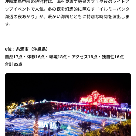
沖縄本島中部の読谷村は、海を見渡す絶景カフェや夜のライトア
ップイベントで人気。冬の夜を幻想的に照らす「イルミーバンタ
海辺の夜あかり」が、暖かい海風とともに特別な時間を演出しま
す。
6位：糸満市（沖縄県）
自然17点・体験16点・環境18点・アクセス18点・独自性16点
合計85点