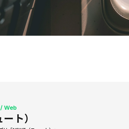
/ Web
ュート）