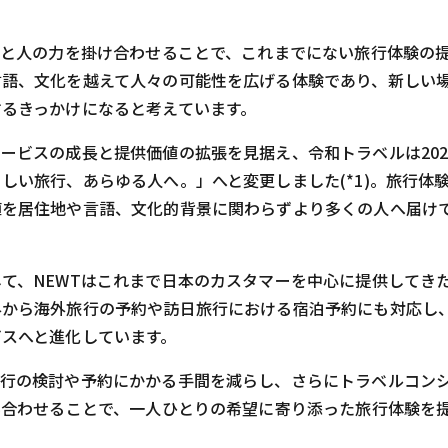
ーと人の力を掛け合わせることで、これまでにない旅行体験の
言語、文化を越えて人々の可能性を広げる体験であり、新しい
するきっかけになると考えています。
ービスの成長と提供価値の拡張を見据え、令和トラベルは202
しい旅行、あらゆる人へ。」へと変更しました(*1)。旅行体
値を居住地や言語、文化的背景に関わらずより多くの人へ届け
て、NEWTはこれまで日本のカスタマーを中心に提供してき
外から海外旅行の予約や訪日旅行における宿泊予約にも対応し
ビスへと進化しています。
行の検討や予約にかかる手間を減らし、さらにトラベルコンシェル
み合わせることで、一人ひとりの希望に寄り添った旅行体験を