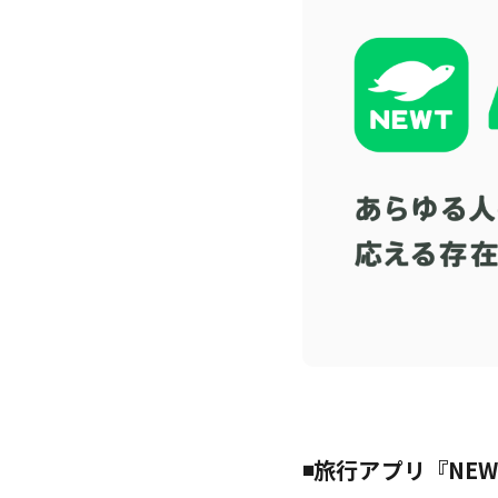
◾️旅行アプリ『N