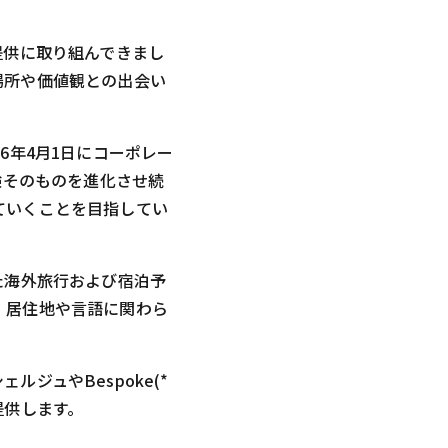
提供に取り組んできまし
場所や価値観との出会い
6年4月1日にコーポレー
験そのものを進化させ続
ていくことを目指してい
た海外旅行および宿泊予
、居住地や言語に関わら
ジュやBespoke(*
提供します。