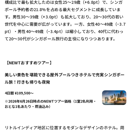
構成比で最も拡大したのは女性25〜29歳（+6.8pt）で、シンガ
ポール予約者の21.8%を占める最大セグメントに成長していま
す。男性30〜39歳（+3.0pt）も拡大しており、20〜30代の若い
世代を中心に需要が広がっています。一方、女性40〜49歳（−3.7
pt）・男性40〜49歳（−3.4pt）は縮小しており、40代に代わっ
て20〜30代がシンガポール旅行の主役になりつつあります。
【NEWTおすすめツアー】
美しい景色を堪能できる屋外プールつきホテルで充実シンガポー
ル旅！行きも帰りも夜発
4日間 ¥109,500〜
※2026年6月26日時点のNEWTツアー価格（1室2名利用・
おとな1名あたり・燃油込み）
リトルインディア地区に位置するモダンなデザインのホテル。周