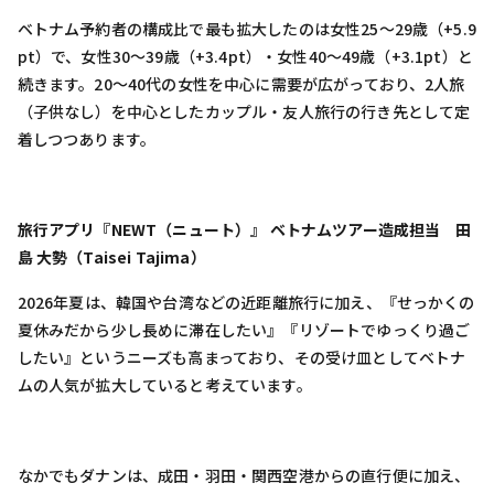
ベトナム予約者の構成比で最も拡大したのは女性25〜29歳（+5.9
pt）で、女性30〜39歳（+3.4pt）・女性40〜49歳（+3.1pt）と
続きます。20〜40代の女性を中心に需要が広がっており、2人旅
（子供なし）を中心としたカップル・友人旅行の行き先として定
着しつつあります。
旅行アプリ『NEWT（ニュート）』 ベトナムツアー造成担当 田
島 大勢（Taisei Tajima）
2026年夏は、韓国や台湾などの近距離旅行に加え、『せっかくの
夏休みだから少し長めに滞在したい』『リゾートでゆっくり過ご
したい』というニーズも高まっており、その受け皿としてベトナ
ムの人気が拡大していると考えています。
なかでもダナンは、成田・羽田・関西空港からの直行便に加え、