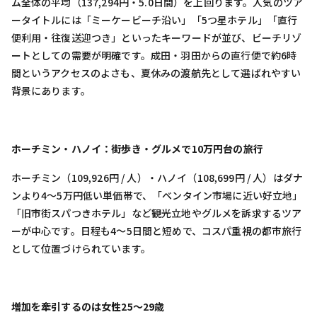
ム全体の平均（137,294円・5.0日間）を上回ります。人気のツア
ータイトルには「ミーケービーチ沿い」「5つ星ホテル」「直行
便利用・往復送迎つき」といったキーワードが並び、ビーチリゾ
ートとしての需要が明確です。成田・羽田からの直行便で約6時
間というアクセスのよさも、夏休みの渡航先として選ばれやすい
背景にあります。
ホーチミン・ハノイ：街歩き・グルメで10万円台の旅行
ホーチミン（109,926円 / 人）・ハノイ（108,699円 / 人）はダナ
ンより4〜5万円低い単価帯で、「ベンタイン市場に近い好立地」
「旧市街スパつきホテル」など観光立地やグルメを訴求するツア
ーが中心です。日程も4〜5日間と短めで、コスパ重視の都市旅行
として位置づけられています。
増加を牽引するのは女性25〜29歳