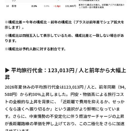
※構成比差＝今年の構成比 − 前年の構成比（プラスは前年差でシェア拡大を
示します）。
※構成比は四捨五入して表示しているため、構成比差と一致しない場合があ
ります。
※構成比は予約人数に対する割合です。
▶ 平均旅行代金：123,013円 / 人と前年から大幅上
昇
2026年夏休みの平均旅行代金は123,013円 / 人と、前年同期（94,
588円）から約30%上昇しました。円安・物価高による旅行コス
トの全般的な上昇を背景に、「近距離で費用を抑えるか、せっか
くなら遠くへ振り切るか」という選択がより鮮明になっていま
す。さらに、中東情勢の不安定化に伴う燃油サーチャージの上昇
が長距離路線の単価を押し上げており、この二極化をさらに加速
させています。