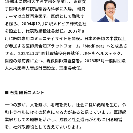
1999年に信州大学医学部を卒業し、東京女
子医科大学病院循環器内科学に入局。 研究
テーマは血管再生医学。医師として勤務す
る傍ら、2004年12月に現メドピア株式会社
を設立し、代表取締役社長就任。2007年8
月に医師専用コミュニティサイトを開設。日本の医師の半数以上
が参加する医師集合知プラットフォーム「MedPeer」へと成長さ
せる。 2024年12月同社取締役会長就任。現在もヘルステック、
医療の最前線に立つ、現役医師兼経営者。2026年5月一般財団法
人未来医療人育成財団設立、理事長就任。
■ 石見 陽氏コメント
一つの旅が、人を繋げ、地域を潤し、社会に良い循環を生む。令
和トラベルにはその起点になる力があると信じています。医師起
業家としての経験を活かし、成長と社会還元がともに回る経営
を、社外取締役として支えてまいります。